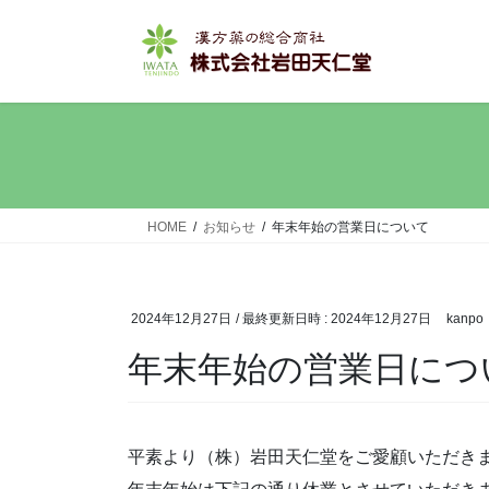
コ
ナ
ン
ビ
テ
ゲ
ン
ー
ツ
シ
へ
ョ
ス
ン
キ
に
ッ
移
HOME
お知らせ
年末年始の営業日について
プ
動
2024年12月27日
/ 最終更新日時 :
2024年12月27日
kanpo
年末年始の営業日につ
平素より（株）岩田天仁堂をご愛顧いただき